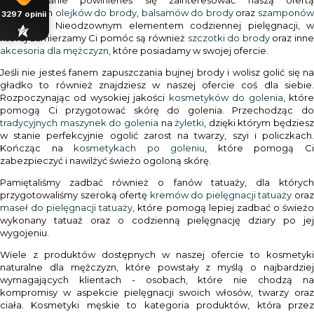
zdecydowanie powinieneś się zainteresować naszą ofertą
naturalnych
olejków do brody
,
balsamów do brody
oraz
szamponów
3297
opinii
do brody
. Nieodzownym elementem codziennej pielęgnacji, w
której zamierzamy Ci pomóc są również
szczotki do brody
oraz inn
akcesoria dla mężczyzn
, które posiadamy w swojej ofercie.
Jeśli nie jesteś fanem zapuszczania bujnej brody i wolisz golić się na
gładko to również znajdziesz w naszej ofercie coś dla siebie.
Rozpoczynając od wysokiej jakości
kosmetyków do golenia
, któr
pomogą Ci przygotować skórę do golenia. Przechodząc do
tradycyjnych maszynek do golenia
na
żyletki
, dzięki którym będziesz
w stanie perfekcyjnie ogolić zarost na twarzy, szyi i policzkach.
Kończąc na
kosmetykach po goleniu
, które pomogą C
zabezpieczyć i nawilżyć świeżo ogoloną skórę.
Pamiętaliśmy zadbać również o fanów tatuaży, dla których
przygotowaliśmy szeroką ofertę
kremów do pielęgnacji tatuaży
ora
maseł do pielęgnacji tatuaży
, które pomogą lepiej zadbać o śwież
wykonany tatuaż oraz o codzienną pielęgnację dziary po jej
wygojeniu.
Wiele z produktów dostępnych w naszej ofercie to kosmetyki
naturalne dla mężczyzn, które powstały z myślą o najbardziej
wymagających klientach - osobach, które nie chodzą na
kompromisy w aspekcie pielęgnacji swoich włosów, twarzy oraz
ciała. Kosmetyki męskie to kategoria produktów, która przez