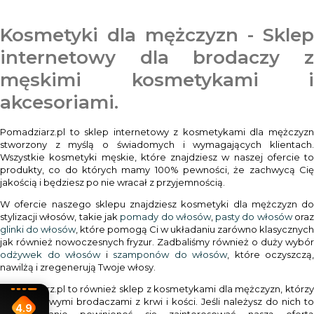
Kosmetyki dla mężczyzn - Sklep
internetowy dla brodaczy z
męskimi kosmetykami i
akcesoriami.
Pomadziarz.pl to sklep internetowy z kosmetykami dla mężczyzn
stworzony z myślą o świadomych i wymagających klientach.
Wszystkie kosmetyki męskie, które znajdziesz w naszej ofercie to
produkty, co do których mamy 100% pewności, że zachwycą Cię
jakością i będziesz po nie wracał z przyjemnością.
W ofercie naszego sklepu znajdziesz kosmetyki dla mężczyzn do
stylizacji włosów, takie jak
pomady do włosów
,
pasty do włosów
ora
glinki do włosów
, które pomogą Ci w układaniu zarówno klasycznych
jak również nowoczesnych fryzur. Zadbaliśmy również o duży wybór
odżywek do włosów
i
szamponów do włosów
, które oczyszczą,
nawilżą i zregenerują Twoje włosy.
Pomadziarz.pl to również sklep z kosmetykami dla mężczyzn, którzy
są prawdziwymi brodaczami z krwi i kości. Jeśli należysz do nich to
4.9