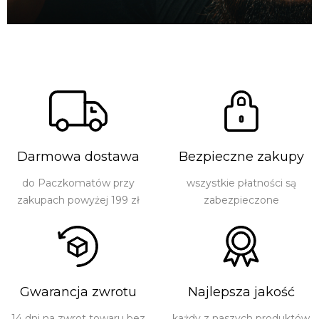
Darmowa dostawa
Bezpieczne zakupy
do Paczkomatów przy
wszystkie płatności są
zakupach powyżej 199 zł
zabezpieczone
Gwarancja zwrotu
Najlepsza jakość
14 dni na zwrot towaru bez
każdy z naszych produktów